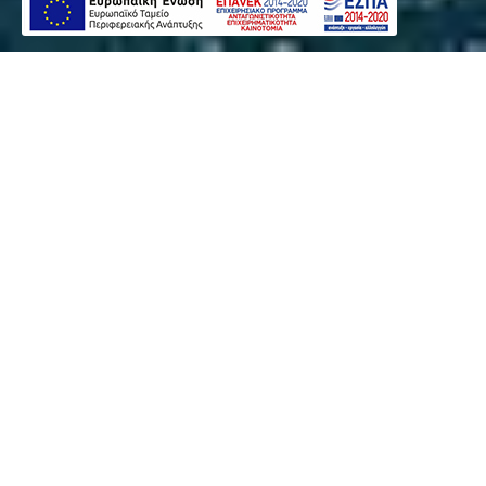
IRENE PALACE BEACH RESORT
Το Irene Palace Beach Resort, ο καλοκαιρινός προορισμός
σας, μόλις λίγα μέτρα πέρα από τη θάλασσα,
περιτριγυρισμένο από ευχάριστο ανοιχτό χώρο και κήπους.
Ιδανικό για οικογένειες, ζευγάρια και ανθρώπους όλων των
ηλικιών. Επιλογές και διασκέδαση κάθε είδους και για όλες τις
ανάγκες. Η ομάδα ψυχαγωγίας μας εξασφαλίζει πάντα την
διασκέδαση του καθενός. Ένα χαρούμενο μίνι κλαμπ για τους
μικρούς φίλους μας, θαλάσσια σπορ, ψυχαγωγικές
δραστηριότητες, παιχνίδια και παραστάσεις κάθε βράδυ. Το
εστιατόριο μας έχει επιλογές για να ικανοποιήσει τη γεύση
του καθενός και μαζί με το κεντρικό μπαρ και το μπαρ της
πισίνας θα καλύψουν όλες τις επιθυμίες σας όρεξης και