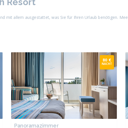
h Resort
 mit allem ausgestattet, was Sie für Ihren Urlaub benötigen. Meer
80 €
NACHT
Panoramazimmer