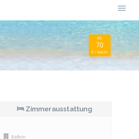
Ab
70
€ / Nacht
Zimmerausstattung
Balkon