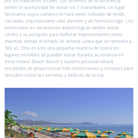
por los habitantes locales. Los amantes de la naturaleza
tienen la oportunidad de visitar los 7 manantiales. Un lugar
fascinante cuyos caminos te hará sentir rodeado de verde,
cascadas, impresionante vida silvestre y un hermoso lago. Los
interesados ​​en excursiones arqueológicas debéis visitar
Lindos y su acrópolis para disfrutar impresionantes vistas
mientras visitáis el templo de Athena Lindia que se remonta a
300 aC. Esta es sólo una pequeña muestra de todos los
lugares increíbles se pueden visitar durante su estancia en
Irene Palace Beach Resort y nuestro personal estará
encantado de proporcionar más instrucciones y consejos para
descubrir todos los secretos y bellezas de la isla.