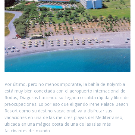
Por último, pero no menos imporante, la bahía de Kolymbia
está muy bien conectada con el aeropuerto internacional de
Rodas, Diagoras haciendo su llegada o salida rápida y libre de
preocupaciones. Es por eso que eligiendo Irene Palace Beach
Resort como su destino vacacional, va a disfrutar sus
vacaciones en una de las mejores playas del Mediterráneo,
ubicada en una mágica costa de una de las islas más
fascinantes del mundo.